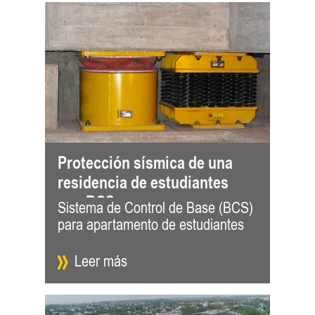
Protección sísmica de una
residencia de estudiantes
con BCS
Sistema de Control de Base (BCS)
en Mendoza, Argentina El Campus
para apartamento de estudiantes
Mendoza de la Universidad
Leer más