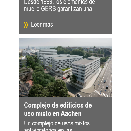
Desde 1999, los elementos de
experiencia cinematográfica
procedentes del exterior. Con un
muelle GERB garantizan una
agradable sin ruidos molestos
Leer más
Complejo de edificios de
uso mixto en Aachen
Un complejo de usos mixtos
inmediaciones de la estación
Repartidos en cinco edificios y casi
antivibratorios en las
central de Aachen, Alemania.