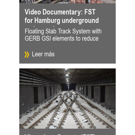
Video Documentary: FST
for Hamburg underground
metro system
Floating Slab Track System with
ground-borne vibrations and noise
GERB GSI elements to reduce
caused by rail traffic. GERB
Leer más