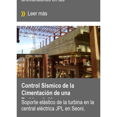
Leer más
Control Sísmico de la
Cimentación de una
Turbina de Vapor
Soporte elástico de la turbina en la
India. El sitio está situado cerca de
central eléctrica JPL en Seoni,
la alde