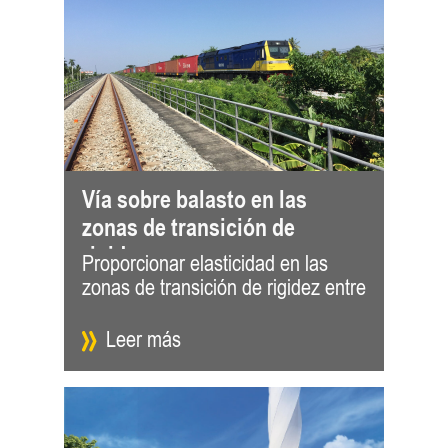
Vía sobre balasto en las
zonas de transición de
rigidez
Proporcionar elasticidad en las
el puente de hormigón y la losa de
zonas de transición de rigidez entre
aproxim
Leer más