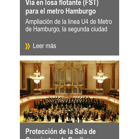
Vía en losa flotante (FST)
para el metro Hamburgo
Ampliación de la linea U4 de Metro
de Alemania Cuando el proyecto
de Hamburgo, la segunda ciudad
fines d
Leer más
Protección de la Sala de