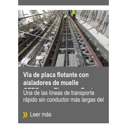
Vía de placa flotante con
aisladores de muelle
GERB para Thomson-East
Una de las líneas de transporte
mundo con elementos de muelle
Coast Line
rápido sin conductor más largas del
GERB en Singapur Desde
Leer más