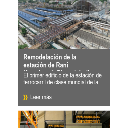
Remodelación de la
estación de Rani
Kamalapati, Bhopal, India
El primer edificio de la estación de
India, remodelado bajo el modelo
ferrocarril de clase mundial de la
de Asociación Público-Privada
Leer más