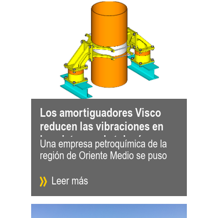
Los amortiguadores Visco
reducen las vibraciones en
los sistemas de tuberías
Una empresa petroquímica de la
en contacto con GERB para que le
de una planta
región de Oriente Medio se puso
ayudara
petroquímica
Leer más