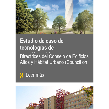
Estudio de caso de
tecnologías de
amortiguación para
Directrices del Consejo de Edificios
Tall Buildings and Urban Habitat,
edificios altos: confort y
Altos y Hábitat Urbano (Council on
CTBUH) sobre sistemas de
seguridad
Leer más