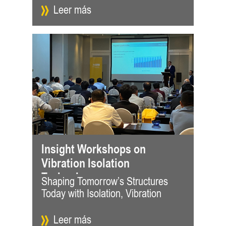
Leer más
Insight Workshops on
Vibration Isolation
Technology
Shaping Tomorrow’s Structures
Control and Seismic Protection Our
chosen experts, each at the
Today with Isolation, Vibration
workshop speaker are carefully
Leer más