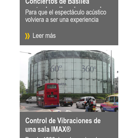
Conciertos de Basilea
contra las vibraciones y el
Para que el espectáculo acústico
extraordinaria, GERB diseñó e
ruido estructural
volviera a ser una experiencia
integró un sistema de vía de losa
Leer más
Control de Vibraciones de
una sala IMAX®