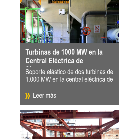
Turbinas de 1000 MW en la
Central Eléctrica de
Shougang
Soporte elástico de dos turbinas de
Shougang (China) La central
1.000 MW en la central eléctrica de
eléctrica de Shandong Shouguang
Leer más