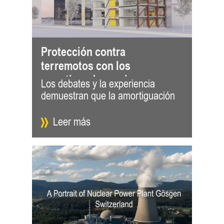
Protección contra
terremotos con los
amortiguadores viscosos
Los debates y la experiencia
es un factor crucial para reducir el
de muro GERB (GVWD)
demuestran que la amortiguación
potencial destructivo de los
Leer más