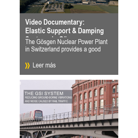
Video Documentary:
Elastic Support & Damping
Systems in Gösgen
The Gösgen Nuclear Power Plant
example of long-term use of elastic
Nuclear Power Plant
in Switzerland provides a good
support and damping systems for
Leer más