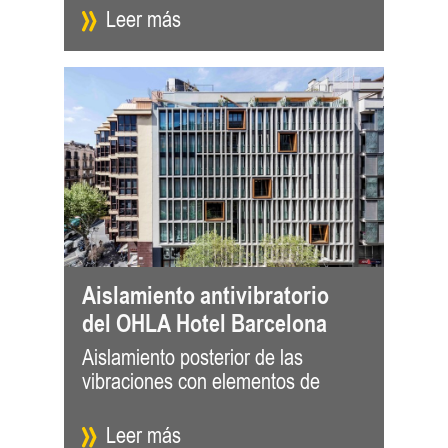
Leer más
Aislamiento antivibratorio
del OHLA Hotel Barcelona
Aislamiento posterior de las
muelle GERB El arquitecto Daniel
vibraciones con elementos de
Isern, de Isern Associats, con la
Leer más