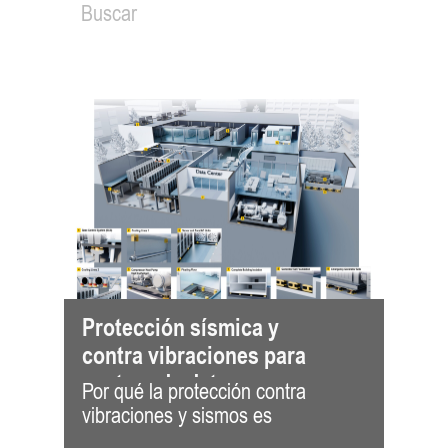
Protección sísmica y
contra vibraciones para
centros de datos
Por qué la protección contra
fundamental para los centros de
vibraciones y sismos es
datos modernos. Los centros de