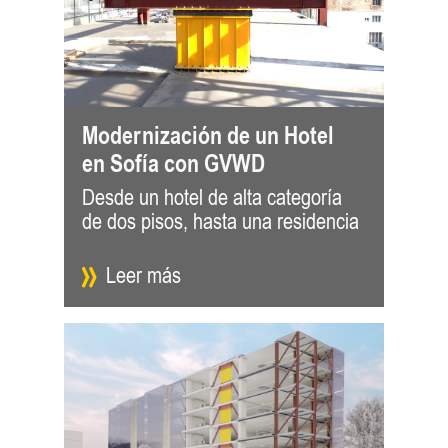
Modernización de un Hotel
en Sofía con GVWD
Desde un hotel de alta categoría
de lujo de dos pisos más siete con
de dos pisos, hasta una residencia
el amor
Leer más