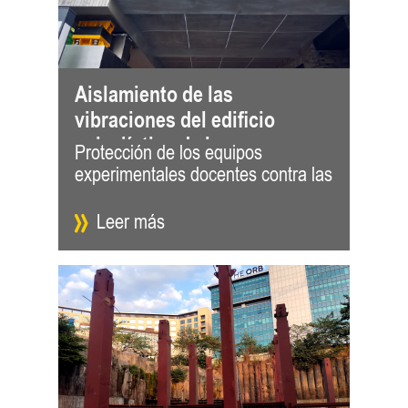
Aislamiento de las
vibraciones del edificio
paisajístico de la
Protección de los equipos
vibraciones y el ruido estructural La
Universidad de Pekín
experimentales docentes contra las
ampliación de la Universidad de
Leer más