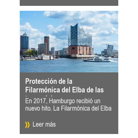
Protección de la
Filarmónica del Elba de las
transmisiones sonoras
En 2017, Hamburgo recibió un
se encuentra al sur de la
nuevo hito. La Filarmónica del Elba
Speicherstadt, el distrito histórico
Leer más