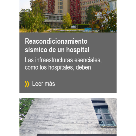
Reacondicionamiento
sísmico de un hospital
Las infraestructuras esenciales,
protegerse contra los terremotos
como los hospitales, deben
Slobozia (Rumanía) es la capital
Leer más