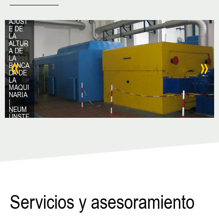
NA DE
VAPOR
|
AJUST
E DE
LA
ALTUR
A DE
LA
BANCA
DA DE
LA
MAQUI
NARIA
|
NEUM
ÜNSTE
R
(ALEM
ANIA)
Servicios y asesoramiento